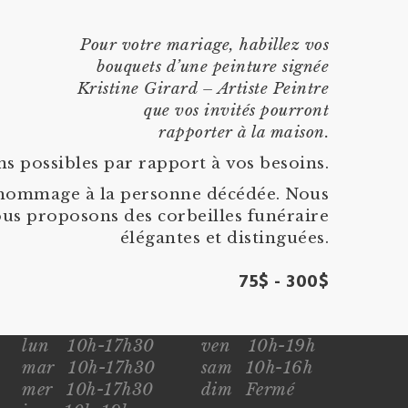
Pour votre mariage, habillez vos
bouquets d’une peinture signée
Kristine Girard – Artiste Peintre
que vos invités pourront
rapporter à la maison.
ns possibles par rapport à vos besoins.
er hommage à la personne décédée. Nous
Nous proposons des corbeilles funéraire
élégantes et distinguées.
75$ - 300$
lun
10h-17h30
ven
10h-19h
mar
10h-17h30
sam
10h-16h
mer
10h-17h30
dim
Fermé