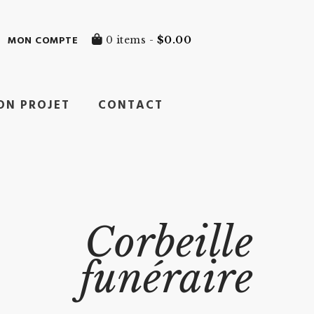
MON COMPTE
0 items -
$
0.00
ON PROJET
CONTACT
Corbeille
funéraire