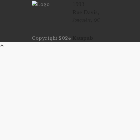
1993
Rue Davis,
Jonquière, QC
Copyright 2024
Katapub