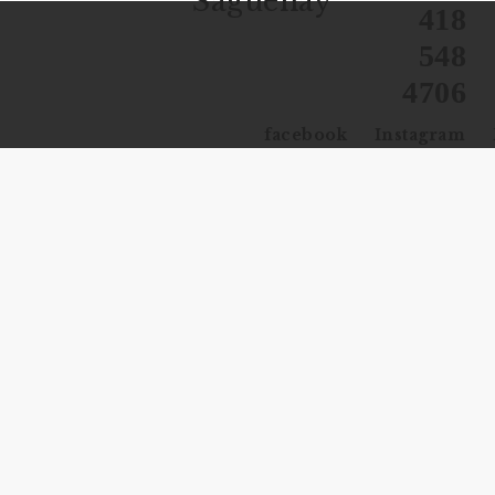
Saguenay
418
548
4706
facebook
Instagram