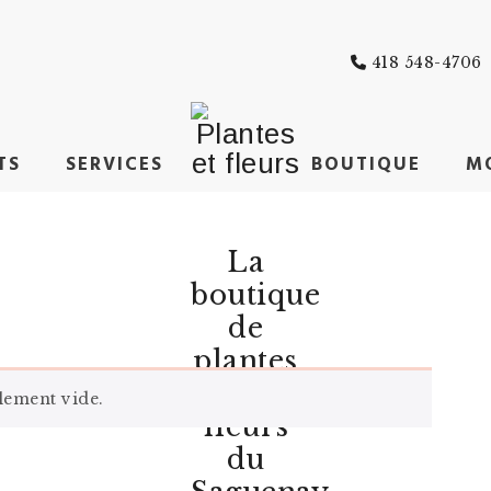
418 548-4706
TS
SERVICES
BOUTIQUE
M
La
boutique
de
plantes
et
llement vide.
fleurs
du