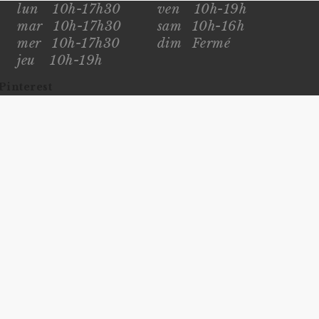
lun
10h-17h30
ven
10h-19h
mar
10h-17h30
sam
10h-16h
mer
10h-17h30
dim
Fermé
jeu
10h-19h
Pinterest