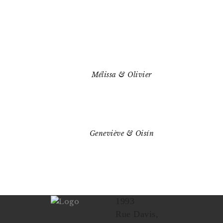
Mélissa & Olivier
Geneviève & Oisín
1993
Rue Davis,