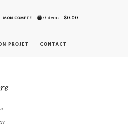
MON COMPTE
0 items -
$
0.00
ON PROJET
CONTACT
ire
os
tre