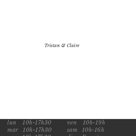
Tristan & Claire
lun
10h-17h30
ven
10h-19h
mar
10h-17h30
sam
10h-16h