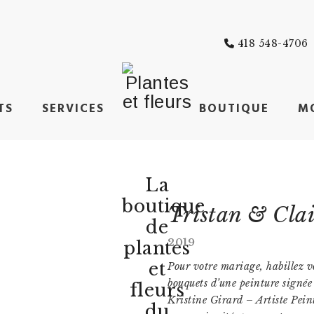
418 548-4706
TS
SERVICES
BOUTIQUE
M
La
boutique
Tristan & Cla
de
2019
plantes
et
Pour votre mariage, habillez v
bouquets d’une peinture signée
fleurs
Kristine Girard – Artiste Pein
du