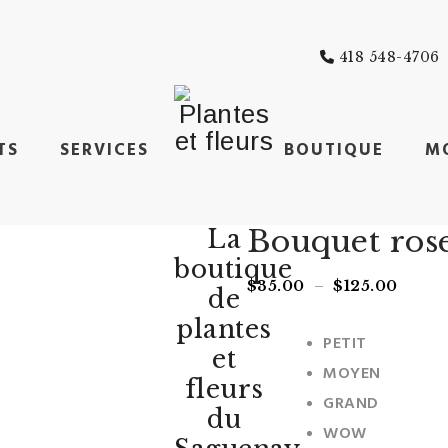
418 548-4706
TS
SERVICES
BOUTIQUE
M
Bouquet rose
La
boutique
Plage
$
35.00
–
$
125.00
de
de
Taille
plantes
prix :
PETIT
et
$35.0
MOYEN
à
fleurs
GRAND
$125.0
du
WOW