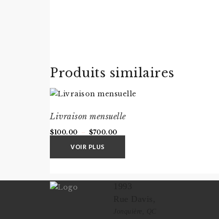
Produits similaires
Livraison mensuelle
Plage
$
100.00
–
$
700.00
de
VOIR PLUS
prix :
$100.00
à
1993
$700.00
Rue Davis,
Jonquière, QC