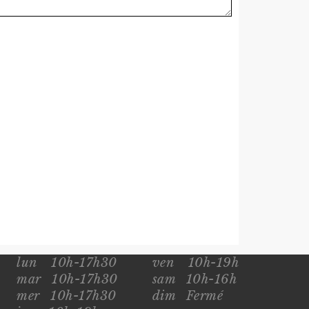
lun
10h-17h30
ven
10h-19h
mar
10h-17h30
sam
10h-16h
mer
10h-17h30
dim
Fermé