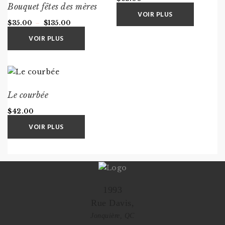
Bouquet fêtes des mères
VOIR PLUS
Plage
$
35.00
–
$
135.00
de
VOIR PLUS
prix :
$35.00
à
$135.00
Le courbée
$
42.00
VOIR PLUS
1993
Rue Davis,
Jonquière, QC