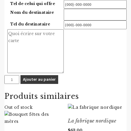
Tel de celui qui offre
Nom du destinataire
Tel du destinataire
quantité
Ajouter au panier
de
Certificat
Produits similaires
cadeau
75$
Out of stock
La fabrique nordique
$
63.00