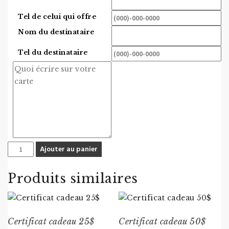
Tel de celui qui offre
Nom du destinataire
Tel du destinataire
quantité
Ajouter au panier
de
La
Produits similaires
fabrique
nordique
bombée
Certificat cadeau 25$
Certificat cadeau 50$