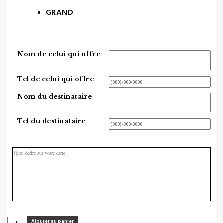
$25.00
GRAND
à
$45.00
Nom de celui qui offre
Tel de celui qui offre
Nom du destinataire
Tel du destinataire
quantité
Ajouter au panier