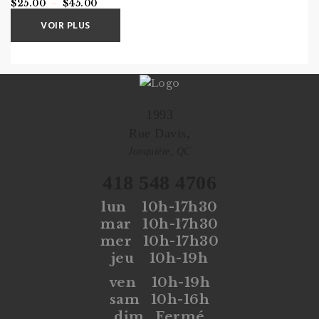
Plage
$
25.00
–
$
45.00
de
VOIR PLUS
prix :
$25.00
à
$45.00
1993
Rue Davis,
Jonquière, QC
418 548 4706
lun
10h-17h30
mar
10h-17h30
mer
10h-17h30
jeu
10h-19h
ven
10h-19h
sam
10h-16h
dim
Fermé