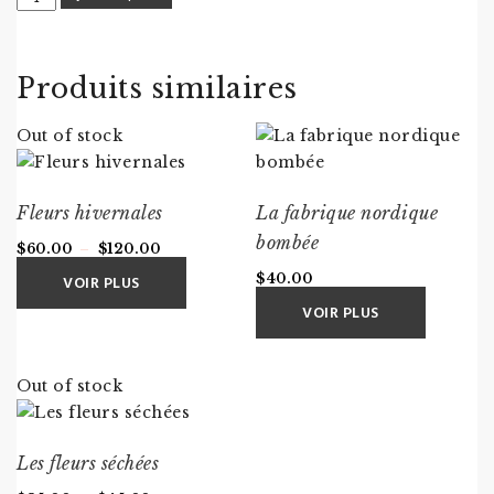
de
La
couronne
Produits similaires
Out of stock
Fleurs hivernales
La fabrique nordique
bombée
Plage
$
60.00
–
$
120.00
de
VOIR PLUS
$
40.00
prix :
VOIR PLUS
$60.00
à
$120.00
Out of stock
Les fleurs séchées