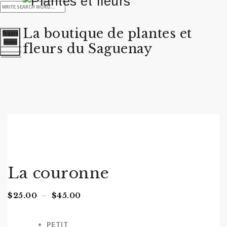
La boutique de plantes et
Toggle
menu
fleurs du Saguenay
La couronne
Plage
$
25.00
–
$
45.00
de
Taille
prix :
PETIT